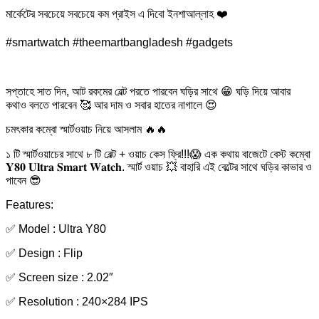
মার্কেটের সবচেয়ে সবচেয়ে কম প্রাইস এ দিবো ইনশাআল্লাহ ❤️
#smartwatch #theemartbangladesh #gadgets
সপ্তাহে সাত দিন, আট রকমের বেল্ট পরতে পারবেন ঘড়ির সাথে 😁 ঘড়ি দিয়ে আবার
কথাও বলতে পারবেন 🥰 আর দাম ও সবার হাতের নাগালে 😍
চমৎকার কম্বো স্মার্টওয়াচ নিয়ে আসলাম 🔥🔥
১ টি স্মার্টওয়াচের সাথে ৮ টি বেল্ট + ওয়াচ কেস ফ্রি!!!😱 এক কথায় বাজেটে বেস্ট কম্বো
𝐘𝟖𝟎 𝐔𝐥𝐭𝐫𝐚 𝐒𝐦𝐚𝐫𝐭 𝐖𝐚𝐭𝐜𝐡. স্মার্ট ওয়াচ 💥 বাহারি এই বেল্টের সাথে ঘড়ির কাভার ও
পাবেন 😎
Features:
✅ Model : Ultra Y80
✅ Design : Flip
✅ Screen size : 2.02″
✅ Resolution : 240×284 IPS